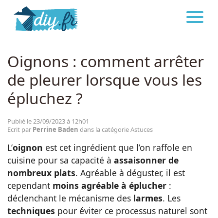
DIY.FR
ASTUCES
Astuces
Oignons : comment arrêter
de pleurer lorsque vous les
Décoration
épluchez ?
Bricolage
Publié le 23/09/2023 à 12h01
Ecrit par
Perrine Baden
dans la catégorie Astuces
Beauté
L’
oignon
est cet ingrédient que l’on raffole en
cuisine pour sa capacité à
assaisonner de
Cuisine
nombreux plats
. Agréable à déguster, il est
cependant
moins agréable à éplucher
:
déclenchant le mécanisme des
larmes
. Les
Santé
techniques
pour éviter ce processus naturel sont