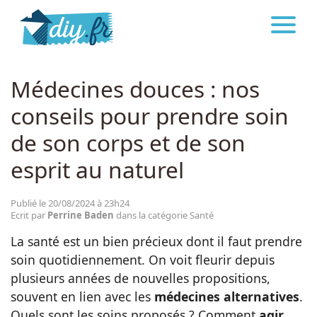
DIY.FR
SANTÉ
Astuces
Médecines douces : nos
conseils pour prendre soin
Décoration
de son corps et de son
Bricolage
esprit au naturel
Publié le 20/08/2024 à 23h24
Beauté
Ecrit par
Perrine Baden
dans la catégorie Santé
La santé est un bien précieux dont il faut prendre
Cuisine
soin quotidiennement. On voit fleurir depuis
plusieurs années de nouvelles propositions,
Santé
souvent en lien avec les
médecines alternatives
.
Quels sont les soins proposés ? Comment
agir