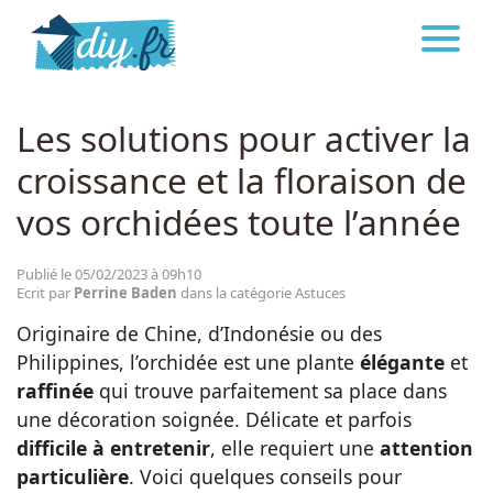
DIY.FR
ASTUCES
Astuces
Les solutions pour activer la
croissance et la floraison de
Décoration
vos orchidées toute l’année
Bricolage
Publié le 05/02/2023 à 09h10
Ecrit par
Perrine Baden
dans la catégorie Astuces
Beauté
Originaire de Chine, d’Indonésie ou des
Philippines, l’orchidée est une plante
élégante
et
Cuisine
raffinée
qui trouve parfaitement sa place dans
une décoration soignée. Délicate et parfois
difficile à entretenir
, elle requiert une
attention
Santé
particulière
. Voici quelques conseils pour