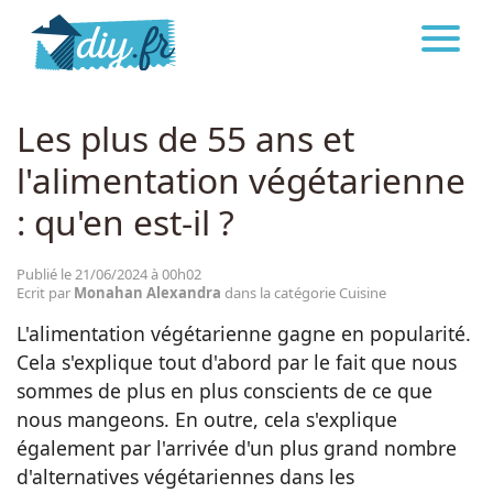
DIY.FR
CUISINE
Astuces
Les plus de 55 ans et
l'alimentation végétarienne
Décoration
: qu'en est-il ?
Bricolage
Publié le 21/06/2024 à 00h02
Ecrit par
Monahan Alexandra
dans la catégorie Cuisine
Beauté
L'alimentation végétarienne gagne en popularité.
Cela s'explique tout d'abord par le fait que nous
Cuisine
sommes de plus en plus conscients de ce que
nous mangeons. En outre, cela s'explique
également par l'arrivée d'un plus grand nombre
Santé
d'alternatives végétariennes dans les