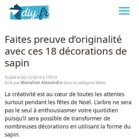
DIY.FR
IDÉES
Astuces
Faites preuve d’originalité
avec ces 18 décorations de
Décoration
sapin
Bricolage
Publié le 02/12/2016 à 17h13
Ecrit par
Monahan Alexandra
dans la catégorie Idées
Beauté
La créativité est au cœur de toutes les attentes
surtout pendant les fêtes de Noël. L’arbre ne sera
Cuisine
pas le seul à enthousiasmer votre quotidien
puisqu’il sera possible de transformer de
nombreuses décorations en utilisant la forme du
Santé
sapin.