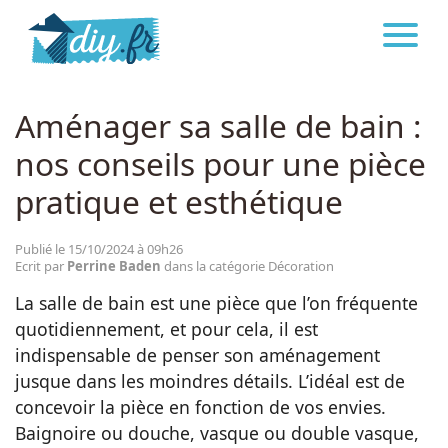
DIY.FR
DÉCORATION
Astuces
Aménager sa salle de bain :
nos conseils pour une pièce
Décoration
pratique et esthétique
Bricolage
Publié le 15/10/2024 à 09h26
Ecrit par
Perrine Baden
dans la catégorie Décoration
Beauté
La salle de bain est une pièce que l’on fréquente
quotidiennement, et pour cela, il est
Cuisine
indispensable de penser son aménagement
jusque dans les moindres détails. L’idéal est de
concevoir la pièce en fonction de vos envies.
Santé
Baignoire ou douche, vasque ou double vasque,