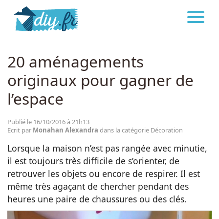
DIY.FR
DÉCORATION
Astuces
20 aménagements
originaux pour gagner de
Décoration
l’espace
Bricolage
Publié le 16/10/2016 à 21h13
Ecrit par
Monahan Alexandra
dans la catégorie Décoration
Beauté
Lorsque la maison n’est pas rangée avec minutie,
il est toujours très difficile de s’orienter, de
Cuisine
retrouver les objets ou encore de respirer. Il est
même très agaçant de chercher pendant des
heures une paire de chaussures ou des clés.
Santé