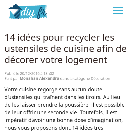
DIY.FR
DÉCORATION
Astuces
14 idées pour recycler les
ustensiles de cuisine afin de
Décoration
décorer votre logement
Bricolage
Publié le 20/12/2016 à 18h02
Ecrit par
Monahan Alexandra
dans la catégorie Décoration
Beauté
Votre cuisine regorge sans aucun doute
d’ustensiles qui traînent dans les tiroirs. Au lieu
Cuisine
de les laisser prendre la poussière, il est possible
de leur offrir une seconde vie. Toutefois, il est
impératif d’avoir une bonne dose d’imagination,
Santé
nous vous proposons donc 14 idées très