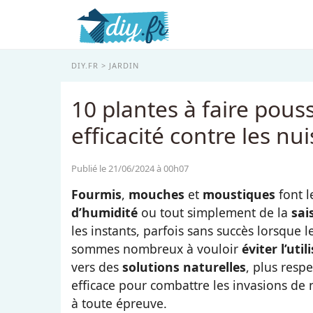
DIY.FR
JARDIN
10 plantes à faire pous
efficacité contre les nui
Publié le 21/06/2024 à 00h07
Fourmis
,
mouches
et
moustiques
font l
d’humidité
ou tout simplement de la
sai
les instants, parfois sans succès lorsque
sommes nombreux à vouloir
éviter l’uti
vers des
solutions naturelles
, plus resp
efficace pour combattre les invasions de n
à toute épreuve.